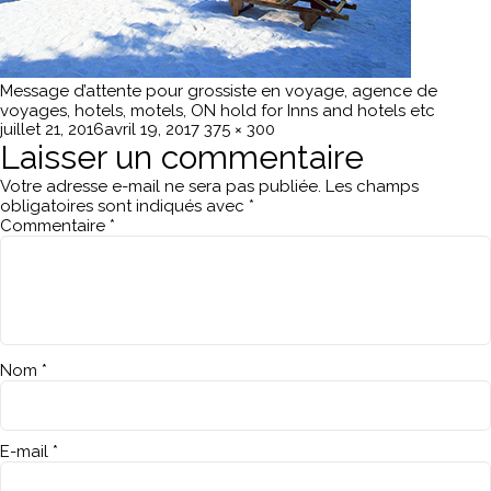
Message d’attente pour grossiste en voyage, agence de
voyages, hotels, motels, ON hold for Inns and hotels etc
Publié
Taille
juillet 21, 2016
avril 19, 2017
375 × 300
le
réelle
Laisser un commentaire
Votre adresse e-mail ne sera pas publiée.
Les champs
obligatoires sont indiqués avec
*
Commentaire
*
Nom
*
E-mail
*