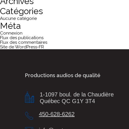
Archives
Catégories
Aucune catégorie
Méta
Connexion
Flux des publications
Flux des commentaires
Site de WordPress-FR
Productions audios de qualité
1-1097 boul. de la Chaudière
Québec QC G1Y 3T4
450-628-6262