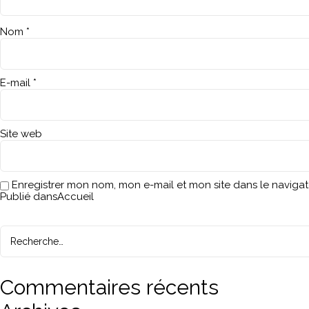
Nom
*
E-mail
*
Site web
Enregistrer mon nom, mon e-mail et mon site dans le navig
Navigation
Publié dans
Accueil
de
Recherche
pour :
l’article
Recherche
Commentaires récents