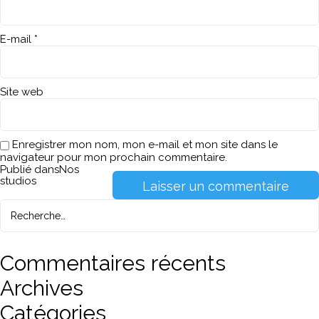
E-mail
*
Site web
Enregistrer mon nom, mon e-mail et mon site dans le
navigateur pour mon prochain commentaire.
Navigation
Publié dans
Nos
studios
de
Recherche
pour :
l’article
Recherche
Commentaires récents
Archives
Catégories