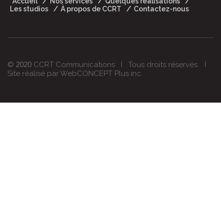
Accueil
Nos services
Quelques réalisations
Les studios
À propos de CCRT
Contactez-nous
©
2020
CCRT Communications I Tous droits réservés. I
Site réalisé par
WebCONCEPT Plus
inc.